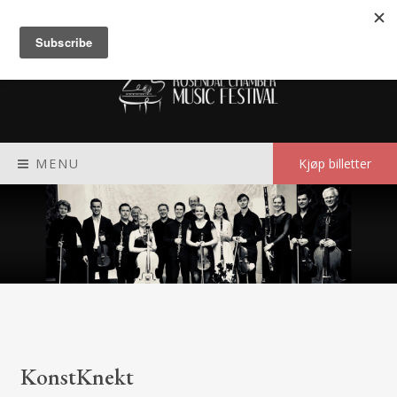
Meny
MENU
Kjøp billetter
KonstKnekt