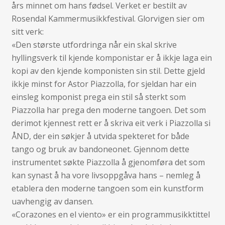
års minnet om hans fødsel. Verket er bestilt av
Rosendal Kammermusikkfestival. Glorvigen sier om
sitt verk:
«Den største utfordringa når ein skal skrive
hyllingsverk til kjende komponistar er å ikkje laga ein
kopi av den kjende komponisten sin stil. Dette gjeld
ikkje minst for Astor Piazzolla, for sjeldan har ein
einsleg komponist prega ein stil så sterkt som
Piazzolla har prega den moderne tangoen. Det som
derimot kjennest rett er å skriva eit verk i Piazzolla si
ÅND, der ein søkjer å utvida spekteret for både
tango og bruk av bandoneonet. Gjennom dette
instrumentet søkte Piazzolla å gjenomføra det som
kan synast å ha vore livsoppgåva hans – nemleg å
etablera den moderne tangoen som ein kunstform
uavhengig av dansen.
«Corazones en el viento» er ein programmusikktittel