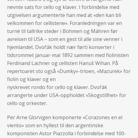
nevnte sats for cello og klaver. I forbindelse med
utgivelsen argumenterte han med at «den kan bli
velkommen for cellistene». Foranledningen var en
turné til tallrike steder i Böhmen og Mähren før
avreisen til USA – som en gest til alle sine venner i
hjemlandet. Dvořák holdt nær førti konserter i
tidsrommet januar-mai 1892 sammen med fiolinisten
Ferdinand Lachner og cellisten Hanuš Wihan. På
repertoaret sto også «Dumky»-trioen, «Mazurek» for
fiolin og klaver og en
nyskrevet rondo for cello og klaver. Dvořák
arrangerte under USA-oppholdet «Skogstillhet» for
cello og orkester.
Per Arne Glorvigen komponerte «Corazones en el
viento» som en hyllest til den argentinske
komponisten Astor Piazzolla i forbindelse med 100-