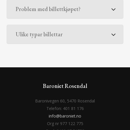
Problem med billettkjøpet?
Ulike typar billettar
Baroniet Rosendal
Baronivegen 60, 5470 Rosendal
Telefon: 401 81 176
info@baroniet.no
Org nr 977 122 775