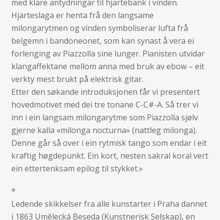
med klare antydningar til hjartebank i vinden.
Hjarteslaga er henta frå den langsame
milongarytmen og vinden symboliserar lufta frå
belgemn i bandoneonet, som kan synast å vera ei
forlenging av Piazzolla sine lunger. Pianisten utvidar
klangaffektane mellom anna med bruk av ebow – eit
verkty mest brukt på elektrisk gitar.
Etter den søkande introduksjonen får vi presentert
hovedmotivet med dei tre tonane C-C#-A. Så trer vi
inn i ein langsam milongarytme som Piazzolla sjølv
gjerne kalla «milonga nocturna» (nattleg milonga).
Denne går så over i ein rytmisk tango som endar i eit
kraftig høgdepunkt. Ein kort, nesten sakral koral vert
ein ettertenksam epilog til stykket.»
*
Ledende skikkelser fra alle kunstarter i Praha dannet
i 1863 Umĕlecká Beseda (Kunstnerisk Selskap), en