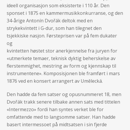
ideell organisasjon som eksisterte i 110 år. Den
sponset i 1875 en kammermusikkonkurranse, og den
34-årige Antonín Dvořák deltok med en
strykekvintett i G-dur, som han tilegnet den
tsjekkiske nasjon. Førsteprisen var på fem dukater
og
kvintetten høstet stor anerkjennelse fra juryen for
«utmerkete temaer, teknisk dyktig beherskelse av
flerstemmighet, mestring av form og kjennskap til
instrumentene». Komposisjonen ble framført i mars
1876 ved en konsert arrangert av Umĕlecká.
Den hadde da fem satser og opusnummeret 18, men
Dvořák trakk senere tilbake annen sats med tittelen
«Intermezzo» fordi han syntes verket ble for
omfattende med to langsomme satser. Han hadde
basert intermessoet på midtsatsen i sin fjerde