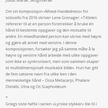
Julius Marák: Skoginteriør
Om sin komposisjon «Mixed-Handedness» for
solocello fra 2016 skriver Lene Grenager: «Tittelen
refererer til at en person foretrekker å bruke én
hånd til bestemte oppgaver og den motsatte til
andre. En mixedhanded person kan skrive med høyre
og gjøre alt annet med venstre. I denne
komposisjonen, forsøker jeg på samme måte å la
høyre og venstre hånd arbeide med ulike oppgaver
som ikke er synkronisert, men som sammen skaper
et mulitidimensjonalt musikalsk bilde». Hun har gitt
de fem satsene navn fra ulike ben i den
menneskelige hånd – Ossa Metacarpi, Phalanx
Distalis, Ulna og Os Scaphoideum
*
Griegs siste hefte i serien «Lyriske stykker» ble til i