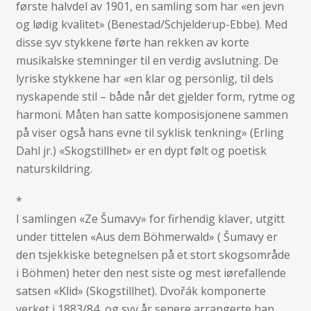
første halvdel av 1901, en samling som har «en jevn
og lødig kvalitet» (Benestad/Schjelderup-Ebbe). Med
disse syv stykkene førte han rekken av korte
musikalske stemninger til en verdig avslutning. De
lyriske stykkene har «en klar og personlig, til dels
nyskapende stil – både når det gjelder form, rytme og
harmoni. Måten han satte komposisjonene sammen
på viser også hans evne til syklisk tenkning» (Erling
Dahl jr.) «Skogstillhet» er en dypt følt og poetisk
naturskildring.
*
I samlingen «Ze Šumavy» for firhendig klaver, utgitt
under tittelen «Aus dem Böhmerwald» ( Šumavy er
den tsjekkiske betegnelsen på et stort skogsområde
i Böhmen) heter den nest siste og mest iørefallende
satsen «Klid» (Skogstillhet). Dvořák komponerte
verket i 1883/84, og syv år senere arrangerte han