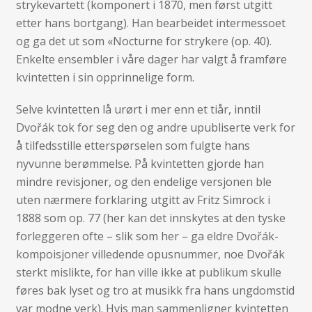
strykevartett (komponert i 1870, men først utgitt
etter hans bortgang). Han bearbeidet intermessoet
og ga det ut som «Nocturne for strykere (op. 40).
Enkelte ensembler i våre dager har valgt å framføre
kvintetten i sin opprinnelige form.
Selve kvintetten lå urørt i mer enn et tiår, inntil
Dvořák tok for seg den og andre upubliserte verk for
å tilfedsstille etterspørselen som fulgte hans
nyvunne berømmelse. På kvintetten gjorde han
mindre revisjoner, og den endelige versjonen ble
uten nærmere forklaring utgitt av Fritz Simrock i
1888 som op. 77 (her kan det innskytes at den tyske
forleggeren ofte – slik som her – ga eldre Dvořák-
kompoisjoner villedende opusnummer, noe Dvořák
sterkt mislikte, for han ville ikke at publikum skulle
føres bak lyset og tro at musikk fra hans ungdomstid
var modne verk). Hvis man sammenligner kvintetten