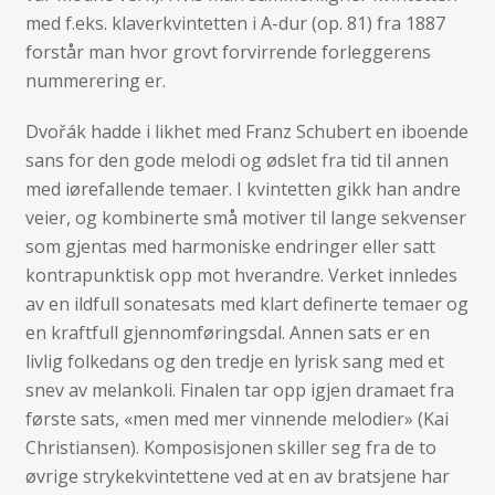
med f.eks. klaverkvintetten i A-dur (op. 81) fra 1887
forstår man hvor grovt forvirrende forleggerens
nummerering er.
Dvořák hadde i likhet med Franz Schubert en iboende
sans for den gode melodi og ødslet fra tid til annen
med iørefallende temaer. I kvintetten gikk han andre
veier, og kombinerte små motiver til lange sekvenser
som gjentas med harmoniske endringer eller satt
kontrapunktisk opp mot hverandre. Verket innledes
av en ildfull sonatesats med klart definerte temaer og
en kraftfull gjennomføringsdal. Annen sats er en
livlig folkedans og den tredje en lyrisk sang med et
snev av melankoli. Finalen tar opp igjen dramaet fra
første sats, «men med mer vinnende melodier» (Kai
Christiansen). Komposisjonen skiller seg fra de to
øvrige strykekvintettene ved at en av bratsjene har