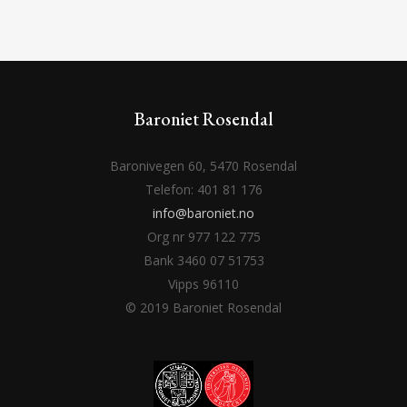
Baroniet Rosendal
Baronivegen 60, 5470 Rosendal
Telefon: 401 81 176
info@baroniet.no
Org nr 977 122 775
Bank 3460 07 51753
Vipps 96110
© 2019 Baroniet Rosendal