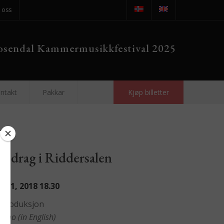
 oss
sendal Kammermusikkfestival 2025
ntakt
Pakkar
Kjøp billetter
redrag i Riddersalen
t 11, 2018
18.30
ntroduksjon
ndmo (in English)