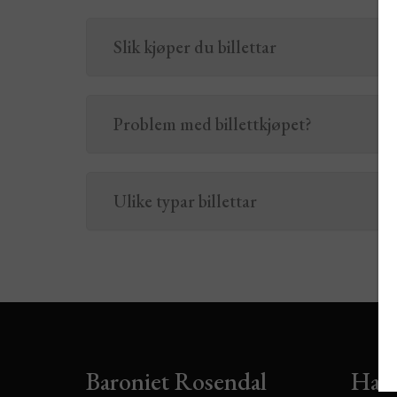
Slik kjøper du billettar
Problem med billettkjøpet?
Ulike typar billettar
Baroniet Rosendal
Har 