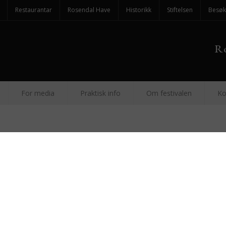
Restaurantar
Rosendal Have
Historikk
Stiftelsen
Besøk
Ro
For media
Praktisk info
Om festivalen
Ko
13. Fo
augus
Konserti
Erling Sa