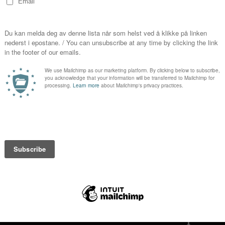
du lest om
Samarbeidspartna