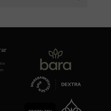
rar
tra
sen