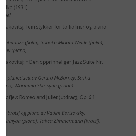
Polka (1931)
Danel
ostakovitsj: Fem stykker for to fioliner og piano
humburidze (fiolin), Sonoko Miriam Welde (fiolin),
nyuk (piano).
ostakovitsj: « Den opprinnelige» Jazz Suite Nr.
 for pianoduett av Gerard McBurney. Sasha
piano), Marianna Shirinyan (piano).
okofjev: Romeo and Juliet (utdrag), Op. 64
 for bratsj og piano av Vadim Borisovsky.
Shirinyan (piano), Tabea Zimmermann (bratsj).