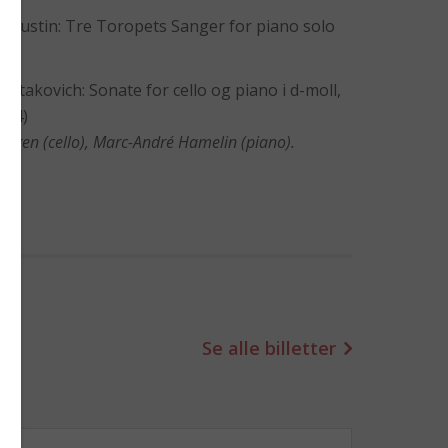
r Vustin: Tre Toropets Sanger for piano solo
ostakovich: Sonate for cello og piano i d-moll,
934)
agen (cello), Marc-André Hamelin (piano).
Se alle billetter