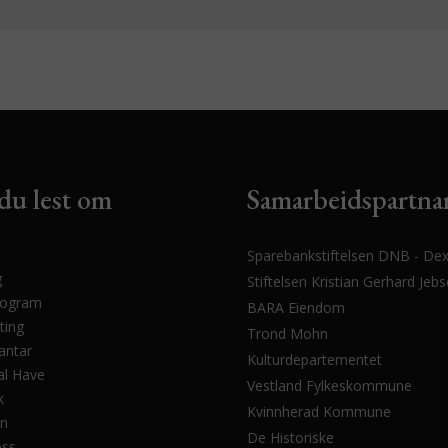
du lest om
Samarbeidspartna
Sparebankstiftelsen DNB - Dex
g
Stiftelsen Kristian Gerhard Jeb
rogram
BARA Eiendom
ting
Trond Mohn
antar
Kulturdepartementet
l Have
Vestland Fylkeskommune
k
Kvinnherad Kommune
en
De Historiske
oss