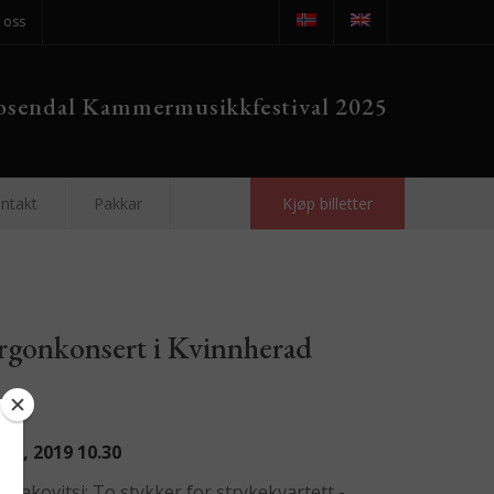
 oss
sendal Kammermusikkfestival 2025
ntakt
Pakkar
Kjøp billetter
rgonkonsert i Kvinnherad
e
t 9, 2019
10.30
ostakovitsj: To stykker for strykekvartett -