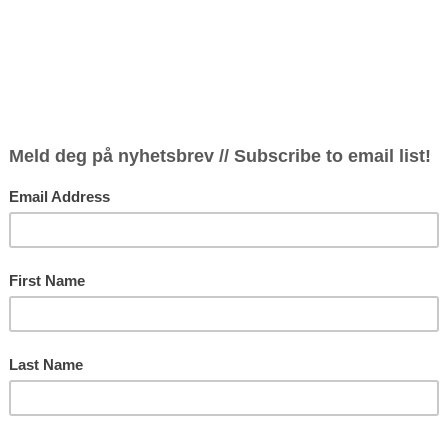
Elegy og 
Quatour 
Dmitri Sj
(1955)
Veriko Tc
Sasha Gry
Dmitri Sj
2 (1938)
Arrangert
Grynyuk (
Sergej Pr
(1938)
Arrangert
Marianna 
Pause