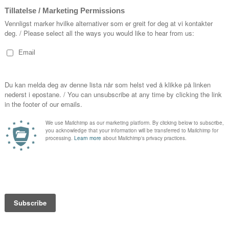
Alexande
(1972)
Dmitri Sh
Op. 40 (1
Clemens H