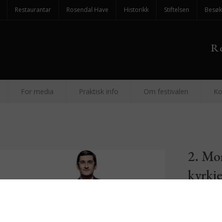
Restaurantar
Rosendal Have
Historikk
Stiftelsen
Besøk
Ro
For media
Praktisk info
Om festivalen
Ko
2. Mo
kyrkj
augus
Dmitri Sj