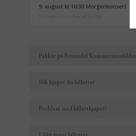
9. august kl 10:30 Morgenkonsert
Konsert i Kvinnherad kyrkje
Pakkar på Rosendal Kammermusikkfest
Slik kjøper du billettar
Problem med billettkjøpet?
Ulike typar billettar