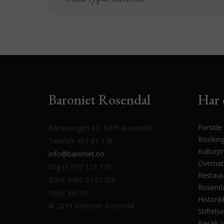
Baroniet Rosendal
Har 
Forside
Baronivegen 60, 5470 Rosendal
Bookin
Telefon: 401 81 176
Kulturp
info@baroniet.no
Overnat
Org nr 977 122 775
Restaur
Bank 3460 07 51753
Rosenda
Vipps 96110
Historik
© 2019 Baroniet Rosendal
Stiftels
Besøk 