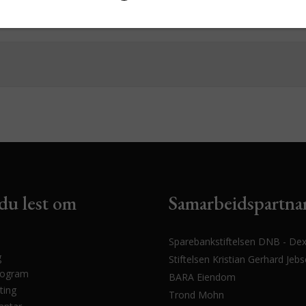
du lest om
Samarbeidspartna
Sparebankstiftelsen DNB - Dex
g
Stiftelsen Kristian Gerhard Jeb
rogram
BARA Eiendom
ting
Trond Mohn