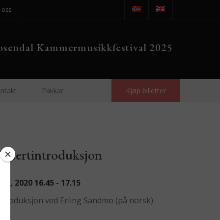
 oss
sendal Kammermusikkfestival 2025
ntakt
Pakkar
Kjøp billetter
onsertintroduksjon
t 8, 2020
16.45 - 17.15
ntroduksjon ved Erling Sandmo (på norsk)