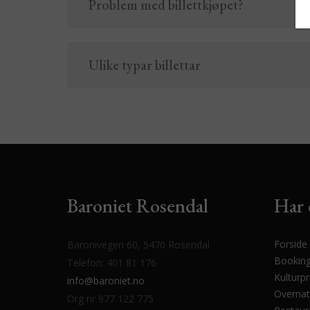
Problem med billettkjøpet?
Ulike typar billettar
Baroniet Rosendal
Har 
Forside
Baronivegen 60, 5470 Rosendal
Bookin
Telefon: 401 81 176
Kulturp
info@baroniet.no
Overnat
Org nr 977 122 775