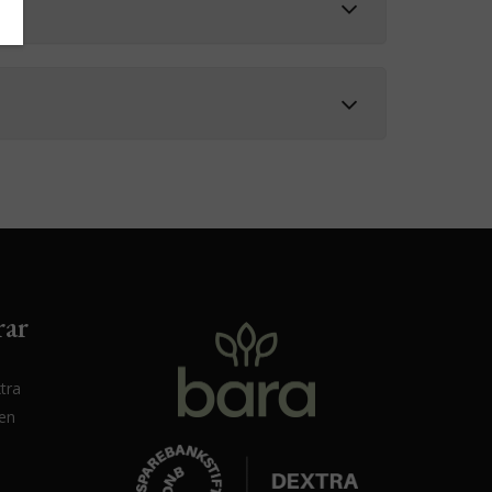
rar
tra
sen