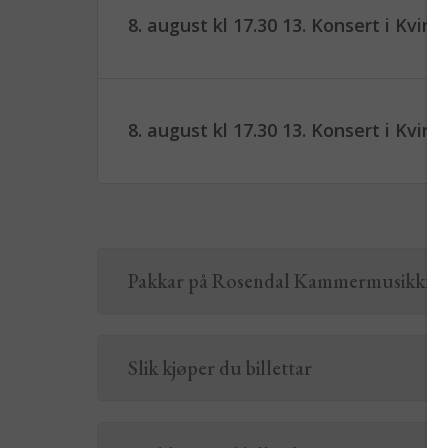
8. august kl 17.30 13. Konsert i Kvin
8. august kl 17.30 13. Konsert i Kvin
Pakkar på Rosendal Kammermusikkfest
Slik kjøper du billettar