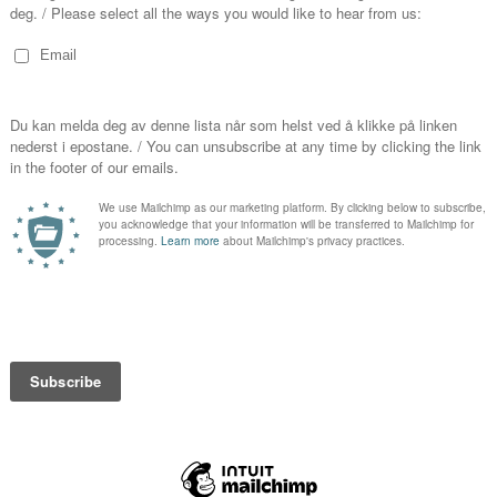
Pris komme
nherad Kyrkje
PRIS
Pris komme
nherad Kyrkje
PRIS
ival