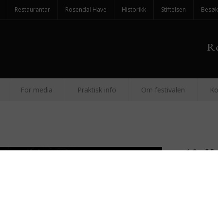
Restaurantar
Rosendal Have
Historikk
Stiftelsen
Besøk
Ro
For media
Praktisk info
Om festivalen
Ko
12. K
augus
Konserti