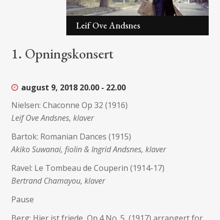
rtet
Leif Ove Andsnes
1. Opningskonsert
august 9, 2018
20.00 - 22.00
Nielsen: Chaconne Op 32 (1916)
Leif Ove Andsnes, klaver
Bartok: Romanian Dances (1915)
Akiko Suwanai, fiolin & Ingrid Andsnes, klaver
Ravel: Le Tombeau de Couperin (1914-17)
Bertrand Chamayou, klaver
Pause
Berg: Hier ist friede, Op.4 No. 5, (1917) arrangert for