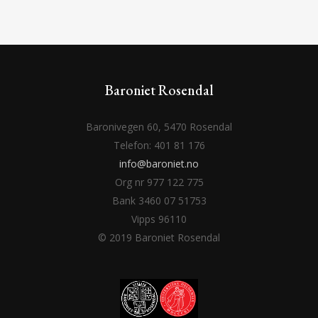
Baroniet Rosendal
Baronivegen 60, 5470 Rosendal
Telefon: 401 81 176
info@baroniet.no
Org nr 977 122 775
Bank 3460 07 51753
Vipps 96110
© 2019 Baroniet Rosendal