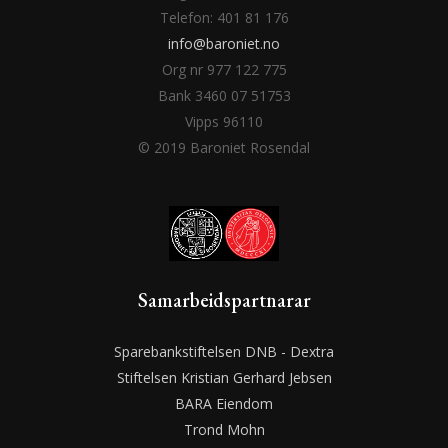
Telefon: 401 81 176
info@baroniet.no
Org nr 977 122 775
Bank 3460 07 51753
Vipps 96110
© 2019 Baroniet Rosendal
Samarbeidspartnarar
Sparebankstiftelsen DNB - Dextra
Stiftelsen Kristian Gerhard Jebsen
BARA Eiendom
Trond Mohn