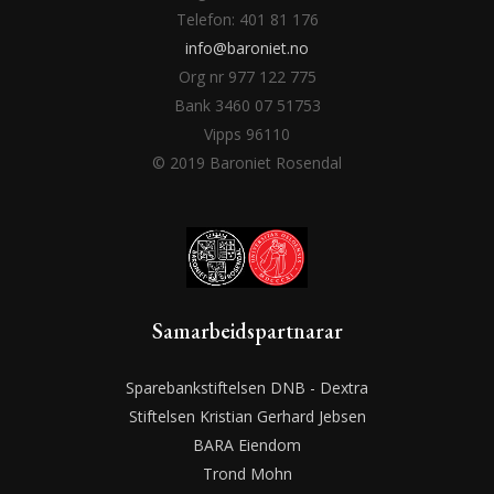
Telefon: 401 81 176
info@baroniet.no
Org nr 977 122 775
Bank 3460 07 51753
Vipps 96110
© 2019 Baroniet Rosendal
Samarbeidspartnarar
Sparebankstiftelsen DNB - Dextra
Stiftelsen Kristian Gerhard Jebsen
BARA Eiendom
Trond Mohn