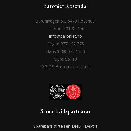
Baroniet Rosendal
Baronivegen 60, 5470 Rosendal
Telefon: 401 81 176
info@baroniet.no
Org nr 977 122 775
Bank 3460 07 51753
Vipps 96110
© 2019 Baroniet Rosendal
Samarbeidspartnarar
Sparebankstiftelsen DNB - Dextra