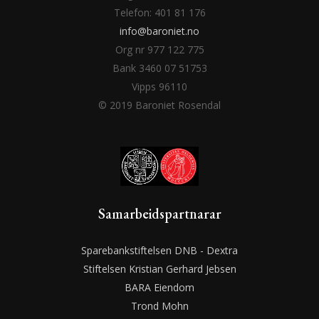
Telefon: 401 81 176
info@baroniet.no
Org nr 977 122 775
Bank 3460 07 51753
Vipps 96110
© 2019 Baroniet Rosendal
Samarbeidspartnarar
Sparebankstiftelsen DNB - Dextra
Stiftelsen Kristian Gerhard Jebsen
BARA Eiendom
Trond Mohn