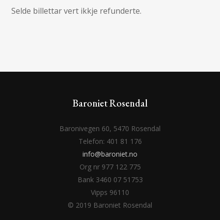
Selde billettar vert ikkje refunderte.
Baroniet Rosendal
Baronivegen 60, 5470 Rosendal
Telefon: 401 81 176
info@baroniet.no
Org nr 977 122 775
Bank 3460 07 51753
Vipps 96110
© 2019 Baroniet Rosendal