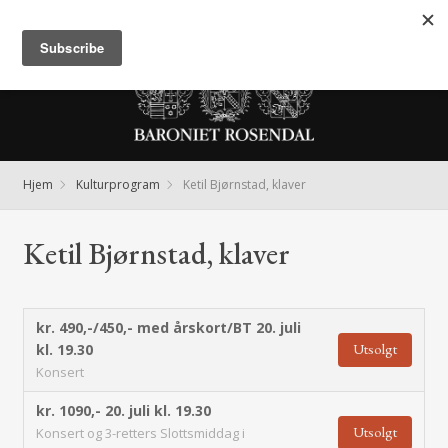
Meny
Hjem
Kulturprogram
Ketil Bjørnstad, klaver
Ketil Bjørnstad, klaver
kr. 490,-/450,- med årskort/BT
20. juli
Utsolgt
kl. 19.30
Konsert
kr. 1090,-
20. juli kl. 19.30
Utsolgt
Konsert og 3-retters Slottsmiddag i