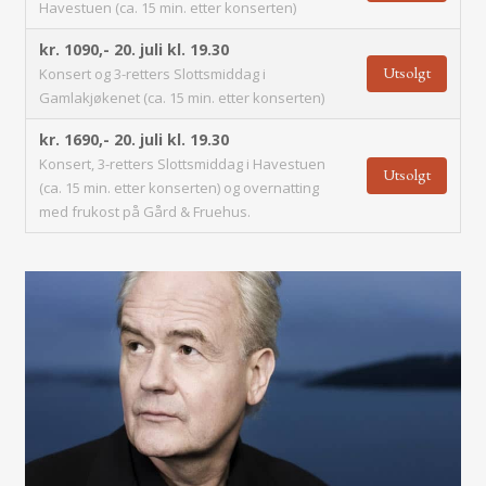
Havestuen (ca. 15 min. etter konserten)
kr. 1090,-
20. juli kl. 19.30
Utsolgt
Konsert og 3-retters Slottsmiddag i
Gamlakjøkenet (ca. 15 min. etter konserten)
kr. 1690,-
20. juli kl. 19.30
Konsert, 3-retters Slottsmiddag i Havestuen
Utsolgt
(ca. 15 min. etter konserten) og overnatting
med frukost på Gård & Fruehus.