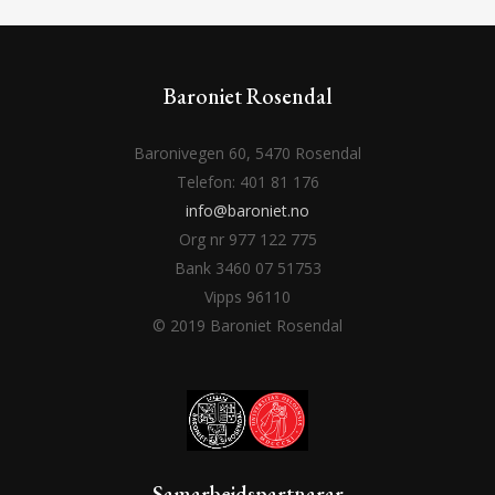
Baroniet Rosendal
Baronivegen 60, 5470 Rosendal
Telefon: 401 81 176
info@baroniet.no
Org nr 977 122 775
Bank 3460 07 51753
Vipps 96110
© 2019 Baroniet Rosendal
Samarbeidspartnarar