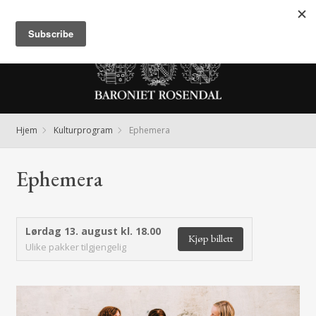
Meny
Hjem
Kulturprogram
Ephemera
Ephemera
Lørdag 13. august kl. 18.00
Kjøp billett
Ulike pakker tilgjengelig