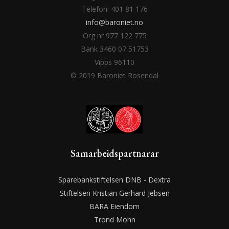
Telefon: 401 81 176
info@baroniet.no
Org nr 977 122 775
Bank 3460 07 51753
Vipps 96110
© 2019 Baroniet Rosendal
Samarbeidspartnarar
Sparebankstiftelsen DNB - Dextra
Stiftelsen Kristian Gerhard Jebsen
BARA Eiendom
Trond Mohn