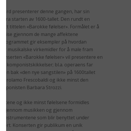
ybird presenterer denne gangen, har sin
k fra starten av 1600-tallet. Den rundt en
ått tittelen «Barokke følelser». Formålet er å
en reise gjennom de mange affektene
. Programmet gir eksempler på hvordan
tet musikalske virkemidler for å male fram
. Konserten «Barokke følelser» vil presentere en
nte komponistskikkelser; bl.a. operaens far
kten bak «den nye sangstilen» på 1600tallet
en Girolamo Frescobaldi og ikke minst den
omponisten Barbara Strozzi.
kstene og ikke minst følelsene formidles
de gjennom musikken og gjennom
ge instrumentene som blir benyttet under
ntert. Konserten gir publikum en unik