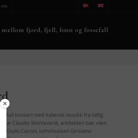
 oss
 mellom fjord, fjell, fonn og fossefall
rd
ektfull konsert med italiensk musikk fra tidlig
ens far Claudio Monteverdi, arkitekten bak «den
et Giulio Caccini, luttvirtuosen Girolamo