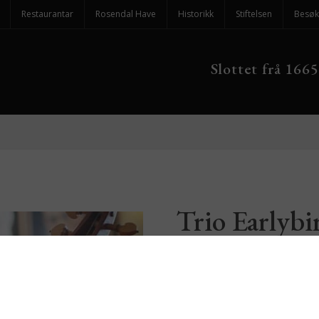
Restaurantar
Rosendal Have
Historikk
Stiftelsen
Besøk
Slottet frå 1665
Trio Earlybi
”Barokke følelser” – en aff
1600 tallet, av bl.a. opera
nye sangstilen» på 1600tall