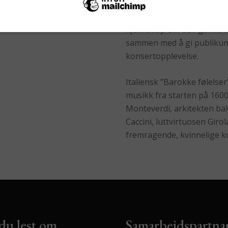
mulighet til å studere diss
og å høre dem i bruk. Slik ø
kjennskap om den gamle m
sammen med å gi publikum 
konsertopplevelse.
Italiensk ”Barokke følelser
musikk fra starten på 1600-
Monteverdi, arkitekten bak
Caccini, luttvirtuosen Gir
fremragende, kvinnelige k
du lest om
Samarbeidspartna