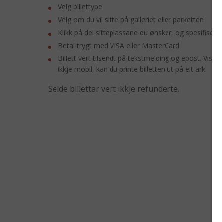
Velg billettype
Velg om du vil sitte på galleriet eller parketten
Klikk på dei sitteplassane du ønsker, og spesifiser kv
Betal trygt med VISA eller MasterCard
Billett vert tilsendt på tekstmelding og epost. Vis 
ikkje mobil, kan du printe billetten ut på eit ark
Selde billettar vert ikkje refunderte.