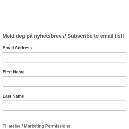
Frescobaldi og ikke minst
Barbara Strozzi.
Med Inger Øvrebø Uberg (
Schoofs Melheim (theorbe)
16. juli kl. 18.00
kr. 290,- / 2
Konsert
«Barokke følelser» – en af
Trio Earlybird er en nystar
– og barokkmusikk på tids
tidsriktig fremføringsprak
tilføre musikken en ekstra 
unik musikkopplevelse. Tr
(sopran), Kristine Rusta
(theorbe).