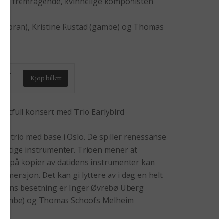
 den fremragende, kvinnelige komponisten
sopran), Kristine Rustad (gambe) og Thomas
.
50,-
Kjøp billett
fektfull konsert med Trio Earlybird
tet trio med base i Oslo. De spiller renessanse
riktige instrumenter. Trioen mener at
sis på kopier av datidens instrumenter kan
dimensjon. Det kan gi lyttere av i dag en helt
ioens besetning er Inger Øvrebø Uberg
d (gambe) og Thomas Schoofs Melheim