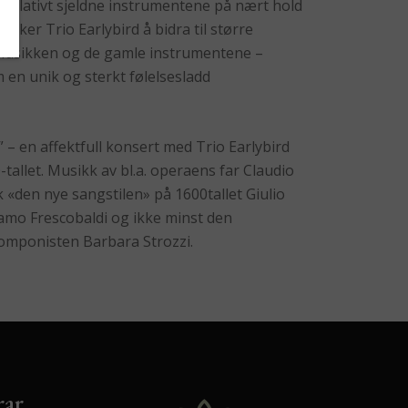
e relativt sjeldne instrumentene på nært hold
nsker Trio Earlybird å bidra til større
usikken og de gamle instrumentene –
en unik og sterkt følelsesladd
” – en affektfull konsert med Trio Earlybird
tallet. Musikk av bl.a. operaens far Claudio
 «den nye sangstilen» på 1600tallet Giulio
olamo Frescobaldi og ikke minst den
omponisten Barbara Strozzi.
rar