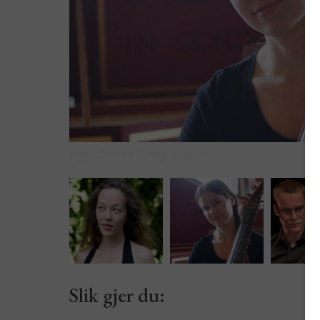
Inger Øvrebø Uberg, sopran
Slik gjer du: