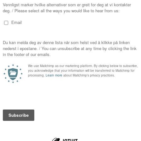
Programmet som Trio Earl
hovedvekt i italiensk musik
a type billett dei er
times lange konserten har f
invitere lytteren med på 
denne i døra ved inngong. Har du
barokkmusikken er full av
komponistene aktivt benyt
viktige tekstlige aspekter
rekke viktige og interessa
Claudio Monteverdi, arkite
Giulio Caccini, luttvirtuos
fremragende, kvinnelige k
Komponistene, verkene, te
levende av utøverne – bå
presentasjon. De tidsrikti
konserten, blir også prese