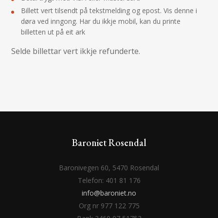
Billett vert tilsendt på tekstmelding og epost. Vis denne i
døra ved inngong. Har du ikkje mobil, kan du printe
billetten ut på eit ark
Selde billettar vert ikkje refunderte.
Baroniet Rosendal
Baronivegen 60, 5470 Rosendal
Telefon: 401 81 176
info@baroniet.no
Org nr 977 122 775