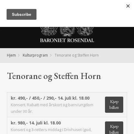
Meny
Hjem
Kulturprogram
Tenorane og Steffen Horn
Tenorane og Steffen Horn
kr. 490,- / 450,- / 290,-
14. juli kl. 18.00
Kjøp
Konsert. Rabatt med årskort og barn/ungdom
billett
under 30 år.
kr. 980,-
14. juli kl. 18.00
Kjøp
Konsert og 3-retters middag i Drivhuset (god,
billett