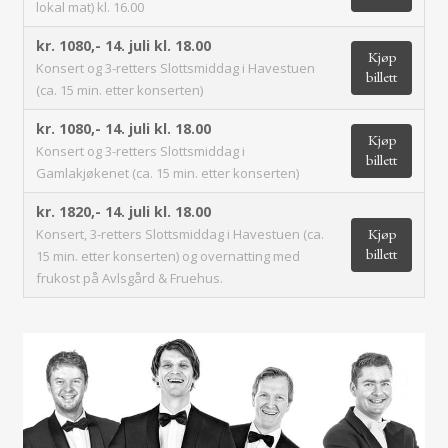
lokal mat) kl. 16.00
kr. 1080,-
14. juli kl. 18.00
Kjøp
Konsert og 3-retters Slottsmiddag i Havestuen
billett
(ca. 15 min. etter konserten)
kr. 1080,-
14. juli kl. 18.00
Kjøp
Konsert og 3-retters Slottsmiddag i
billett
Gamlakjøkenet (ca. 15 min. etter konserten)
kr. 1820,-
14. juli kl. 18.00
Kjøp
Konsert, 3-retters Slottsmiddag i Havestuen (ca.
billett
15 min. etter konserten) og overnatting med
frukost på Avlsgård & Fruehus.