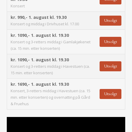
Konsert
kr. 990,-
1. august kl. 19.30
Utsolgt
Konsert og middag i Drivhuset kl. 17.00
kr. 1090,-
1. august kl. 19.30
Utsolgt
Konsert og 3-retters middag i Gamlakjøkenet
(ca. 15 min. etter konserten)
kr. 1090,-
1. august kl. 19.30
Utsolgt
Konsert og 3-retters middag i Havestuen (ca.
15 min. etter konserten)
kr. 1690,-
1. august kl. 19.30
Konsert, 3-retters middag i Havestuen (ca. 15
Utsolgt
min. etter konserten) og overnatting på Gård
& Fruehus