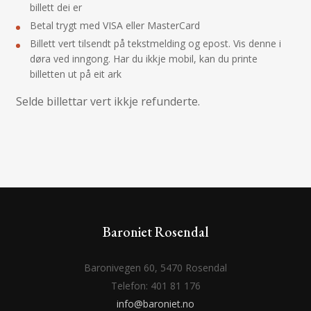
billett dei er
Betal trygt med VISA eller MasterCard
Billett vert tilsendt på tekstmelding og epost. Vis denne i
døra ved inngong. Har du ikkje mobil, kan du printe
billetten ut på eit ark
Selde billettar vert ikkje refunderte.
Baroniet Rosendal
Baronivegen 60, 5470 Rosendal
Telefon: 401 81 176
info@baroniet.no