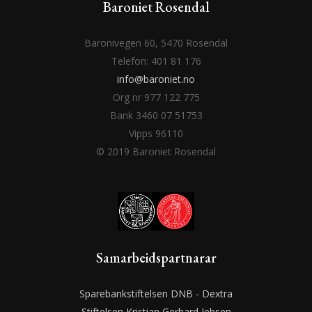
Baroniet Rosendal
Baronivegen 60, 5470 Rosendal
Telefon: 401 81 176
info@baroniet.no
Org nr 977 122 775
Bank 3460 07 51753
Vipps 96110
© 2019 Baroniet Rosendal
Samarbeidspartnarar
Sparebankstiftelsen DNB - Dextra
Stiftelsen Kristian Gerhard Jebsen