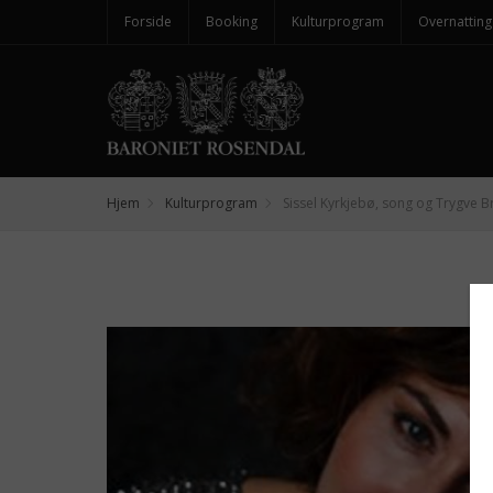
Forside
Booking
Kulturprogram
Overnatting
Hjem
Kulturprogram
Sissel Kyrkjebø, song og Trygve Br