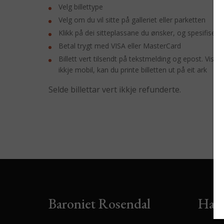
Velg billettype
Velg om du vil sitte på galleriet eller parketten
Klikk på dei sitteplassane du ønsker, og spesifiser kv
Betal trygt med VISA eller MasterCard
Billett vert tilsendt på tekstmelding og epost. Vis 
ikkje mobil, kan du printe billetten ut på eit ark
Selde billettar vert ikkje refunderte.
Baroniet Rosendal
Har 