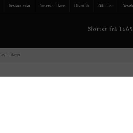
Restaurantar
Rosendal Have
Historikk
Stiftelsen
Besøk
Slottet frå 1665
øske, klaver
Sissel Kyrkj
Brøske, klav
Konsert i Den Gule Sal