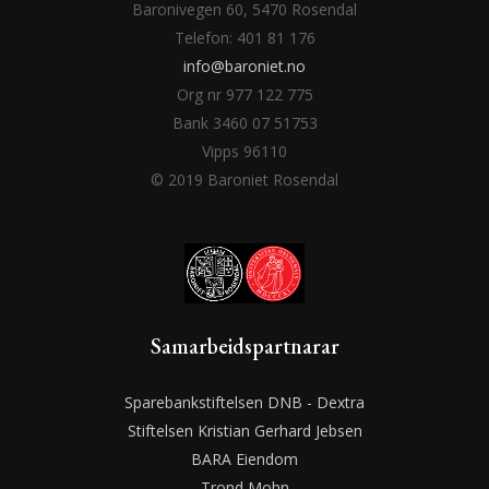
Baronivegen 60, 5470 Rosendal
Telefon: 401 81 176
info@baroniet.no
Org nr 977 122 775
Bank 3460 07 51753
Vipps 96110
© 2019 Baroniet Rosendal
Samarbeidspartnarar
Sparebankstiftelsen DNB - Dextra
Stiftelsen Kristian Gerhard Jebsen
BARA Eiendom
Trond Mohn