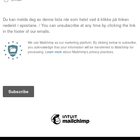
a type billett dei er
denne i døra ved inngong. Har du
du lest om
Samarbeidspartna