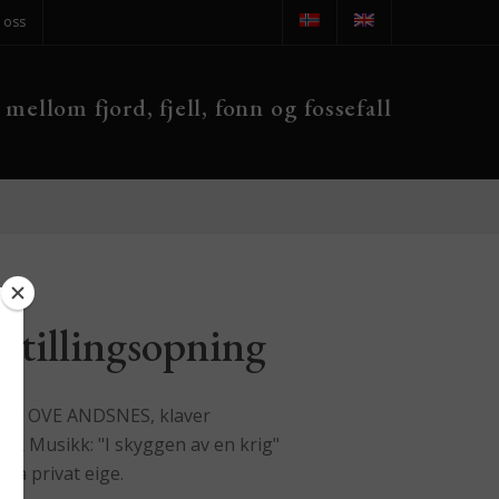
 oss
 mellom fjord, fjell, fonn og fossefall
stillingsopning
LEIF OVE ANDSNES, klaver
i & Musikk: "I skyggen av en krig"
rå privat eige.