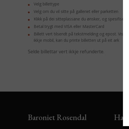
Velg billettype
Velg om du vil sitte på galleriet eller parketten
Klikk på dei sitteplassane du ønsker, og spesifiser kv
Betal trygt med VISA eller MasterCard
Billett vert tilsendt på tekstmelding og epost. Vis 
ikkje mobil, kan du printe billetten ut på eit ark
Selde billettar vert ikkje refunderte.
Baroniet Rosendal
Har 