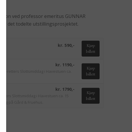
roduksjon ved professor emeritus GUNNAR
 det todelte utstillingsprosjektet.
kr. 590,-
Kjøp
billett
kr. 1190,-
Kjøp
kl. 3-retters Slottsmiddag i Havestuen ca.
billett
kr. 1790,-
Kjøp
-retters Slottsmiddag i Havestuen ca. 15
billett
tting på Gård & Fruehus.