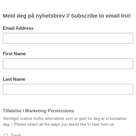
OTTO DIX (1891-1969)
PER KROHG (1889-1965)
Ei digital utstilling. Int
DANBOLT som er kurator for
9. mai kl. 20.00
Konsert og utstillingsopning
9. mai kl. 20.00
Konsert og utstillingsopning, in
15 min. etter konserten
9. mai kl. 20.00
Konsert, utstillingsopning og 3
min. etter konserten og overna