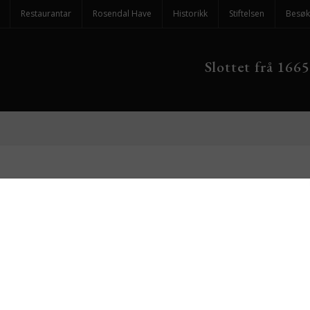
Restaurantar
Rosendal Have
Historikk
Stiftelsen
Besøk
Slottet frå 1665
Konsert & ut
JOHAN DALENE, fiolin og 
Opning av utstillinga Maler
HÅKON BLEKEN, 22 maleri f