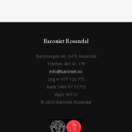
Baroniet Rosendal
Baronivegen 60, 5470 Rosendal
Telefon: 401 81 176
info@baroniet.no
Org nr 977 122 775
Bank 3460 07 51753
Vipps 96110
© 2019 Baroniet Rosendal