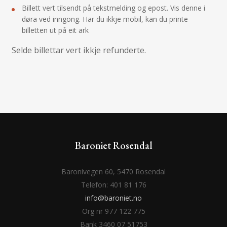
Billett vert tilsendt på tekstmelding og epost. Vis denne i
døra ved inngong. Har du ikkje mobil, kan du printe
billetten ut på eit ark
Selde billettar vert ikkje refunderte.
Baroniet Rosendal
Baronivegen 60, 5470 Rosendal
Telefon: 401 81 176
info@baroniet.no
Org nr 977 122 775
Bank 3460 07 51753