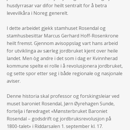
husdyrrasar var difor heilt sentralt for å betra
levevilkåra i Noreg generelt.
I dette arbeidet gjekk stamhuset Rosendal og
stamhusbesittar Marcus Gerhard Hoff-Rosenkrone
heilt fremst. Gjennom avisoppslag vart hans arbeid
for utviklinga av særleg jordbruket kjent over heile
landet. Men òg andre i det som i dag er Kvinnherad
kommune spelte ei rolle i å revolusjonera jordbruket,
og sette spor etter seg i både regionale og nasjonale
aviser.
Denne historia skal professor og forskingsleiar ved
muset baroniet Rosendal, Jørn Øyrehagen Sunde,
fortelja i føredraget «Mønsterbruket Baroniet
Rosendal – godsdrift og jordbruksrevolusjon på
1800-talet» i Riddarsalen 1. september kl. 17.