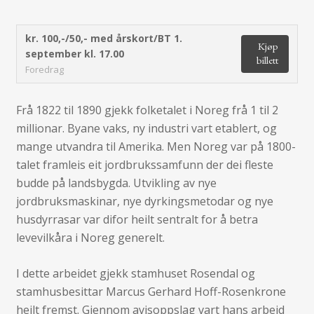
kr. 100,-/50,- med årskort/BT
1.
Kjøp
september kl. 17.00
billett
Foredrag
Frå 1822 til 1890 gjekk folketalet i Noreg frå 1 til 2
millionar. Byane vaks, ny industri vart etablert, og
mange utvandra til Amerika. Men Noreg var på 1800-
talet framleis eit jordbrukssamfunn der dei fleste
budde på landsbygda. Utvikling av nye
jordbruksmaskinar, nye dyrkingsmetodar og nye
husdyrrasar var difor heilt sentralt for å betra
levevilkåra i Noreg generelt.
I dette arbeidet gjekk stamhuset Rosendal og
stamhusbesittar Marcus Gerhard Hoff-Rosenkrone
heilt fremst. Gjennom avisoppslag vart hans arbeid