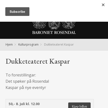
Meny
Hjem
Kulturprogram
Dukketeateret Kaspar
Dukketeateret Kaspar
To forestillingar:
Det spøker på Rosendal
Kaspar på nye eventyr
50,-
8. juli kl. 12.00
Kjøp billett