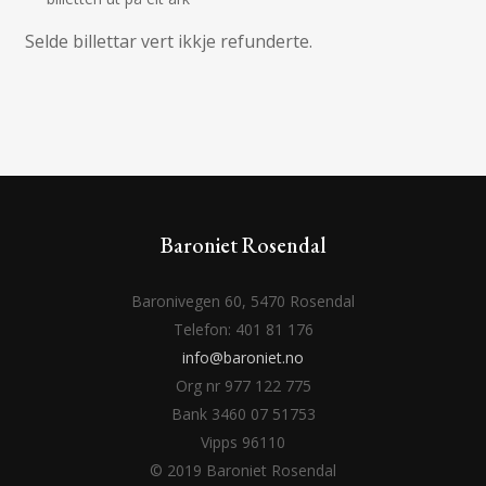
Selde billettar vert ikkje refunderte.
Baroniet Rosendal
Baronivegen 60, 5470 Rosendal
Telefon: 401 81 176
info@baroniet.no
Org nr 977 122 775
Bank 3460 07 51753
Vipps 96110
© 2019 Baroniet Rosendal