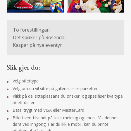
To forestillingar:
Det spøker på Rosendal
Kaspar på nye eventyr
Slik gjer du:
Velg billettype
Velg om du vil sitte på galleriet eller parketten
Klikk på dei sitteplassane du ønsker, og spesifiser kva type
billett dei er
Betal trygt med VISA eller MasterCard
Billett vert tilsendt på tekstmelding og epost. Vis denne i
døra ved inngong. Har du ikkje mobil, kan du printe
billetten ut på eit ark