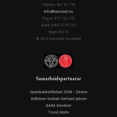
Telefon: 401 81 176
info@baroniet.no
Org nr 977 122 775
Bank 3460 07 51753
Vipps 96110
© 2019 Baroniet Rosendal
Samarbeidspartnarar
Sparebankstiftelsen DNB - Dextra
Stiftelsen Kristian Gerhard Jebsen
BARA Eiendom
Trond Mohn